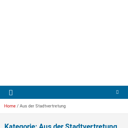
Skip
to
content
Home
Aus der Stadtvertretung
Kategorie:
Aus der Stadtvertretung